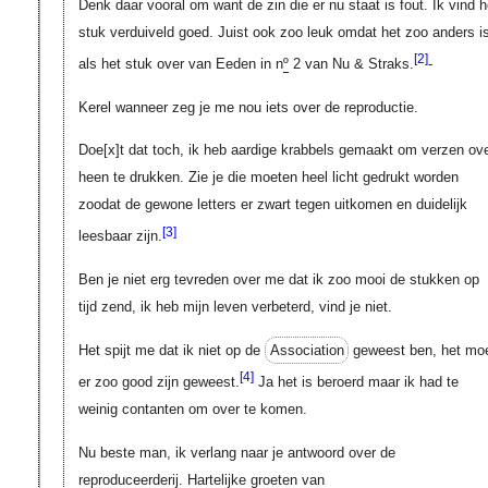
Denk daar vooral om want de zin die er nu staat is fout. Ik vind h
stuk verduiveld goed. Juist ook zoo leuk omdat het zoo anders i
[2]
als het stuk over van Eeden in n
º
2 van Nu & Straks.
-
Kerel wanneer zeg je me nou iets over de reproductie.
Doe[x]t dat toch, ik heb aardige krabbels gemaakt om verzen ov
heen te drukken. Zie je die moeten heel licht gedrukt worden
zoodat de gewone letters er zwart tegen uitkomen en duidelijk
[3]
leesbaar zijn.
Ben je niet erg tevreden over me dat ik zoo mooi de stukken op
tijd zend, ik heb mijn leven verbeterd, vind je niet.
Het spijt me dat ik niet op de
Association
geweest ben, het mo
[4]
er zoo good zijn geweest.
Ja het is beroerd maar ik had te
weinig contanten om over te komen.
Nu beste man, ik verlang naar je antwoord over de
reproduceerderij. Hartelijke groeten van