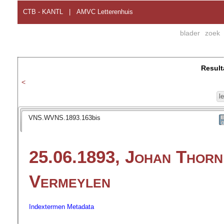
CTB - KANTL
|
AMVC Letterenhuis
blader
zoek
Result
<
l
VNS.WVNS.1893.163bis
25.06.1893, Johan Thorn
Vermeylen
Indextermen
Metadata