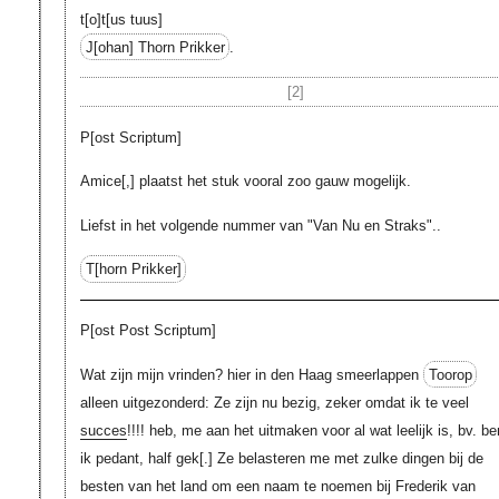
t[o]t[us tuus]
J[ohan]
Thorn Prikker
.
[2]
P[ost Scriptum]
Amice
[,]
plaatst het stuk vooral zoo gauw mogelijk.
Liefst in het volgende nummer van "Van Nu en Straks"..
T[horn Prikker]
P[ost Post Scriptum]
Wat zijn mijn vrinden? hier in den Haag smeerlappen
Toorop
alleen uitgezonderd: Ze zijn nu bezig, zeker omdat ik te veel
succes
!!!! heb, me aan het uitmaken voor al wat leelijk is, bv. be
ik pedant, half gek
[.]
Ze belasteren me met zulke dingen bij de
besten van het land om een naam te noemen bij Frederik van