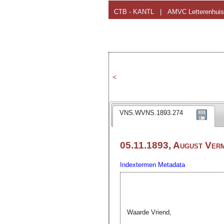
CTB - KANTL
|
AMVC Letterenhuis
<
VNS.WVNS.1893.274
05.11.1893, August Verm
Indextermen
Metadata
Waarde Vriend,