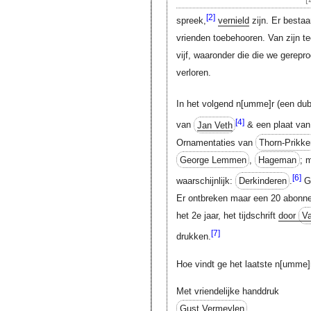
[2]
spreek,
vernield
zijn. Er bestaa
vrienden toebehooren. Van zijn te
vijf, waaronder die die we gerepr
verloren.
In het volgend
n[umme]r
(een dub
[4]
van
Jan Veth
& een plaat va
Ornamentaties van
Thorn-Prikke
George Lemmen
,
Hageman
; 
[6]
waarschijnlijk:
Derkinderen
.
Ge
Er ontbreken maar een 20 abonne
het 2
e
jaar, het tijdschrift
door
Va
[7]
drukken.
Hoe vindt ge het laatste
n[umme]
Met vriendelijke handdruk
Gust Vermeylen
.