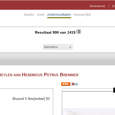
[Nederlands]
|
[E
blader
zoek
zoekresultaten
bewaarlijst
Resultaat 906 van 1419
leestekst
eylen aan Hendricus Petrus Bremmer
Brussel 5
Nov[ember]
93