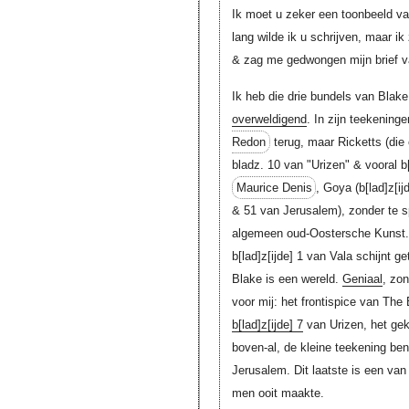
Ik moet u zeker een toonbeeld va
lang wilde ik u schrijven, maar ik 
& zag me gedwongen mijn brief va
Ik heb die drie bundels van Blake 
overweldigend
. In zijn teekening
Redon
terug, maar Ricketts (die 
bladz. 10 van "Urizen" & vooral
b
Maurice Denis
, Goya (
b[lad]z[ij
& 51 van Jerusalem), zonder te s
algemeen oud-Oostersche Kunst.
b[lad]z[ijde]
1 van Vala schijnt ge
Blake is een wereld.
Geniaal
, zon
voor mij: het frontispice van The
b[lad]z[ijde]
7
van Urizen, het ge
boven-al, de kleine teekening b
Jerusalem. Dit laatste is een van
men ooit maakte.