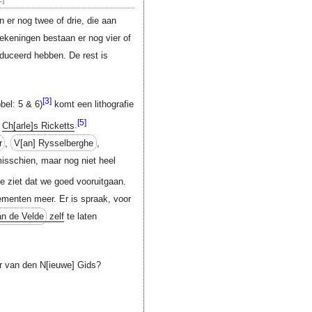
n er nog twee of drie, die aan
ekeningen bestaan er nog vier of
oduceerd hebben. De rest is
[3]
bel: 5 & 6)
komt een lithografie
[5]
n
Ch[arle]s
Ricketts
.
r
,
V[an]
Rysselberghe
,
misschien, maar nog niet heel
 ziet dat we goed vooruitgaan.
menten meer. Er is spraak, voor
n de Velde
zelf
te laten
r
van den
N[ieuwe]
Gids?