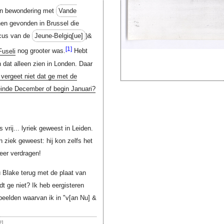
van bewondering met
Vande
en gevonden in Brussel die
icus van de
Jeune-
Belgiq[ue]
)&
[1]
Fuseli
nog grooter was.
Hebt
dat alleen zien in Londen. Daar
vergeet niet dat ge met de
einde December of begin Januari?
is vrij... lyriek geweest in Leiden.
n ziek geweest: hij kon zelfs het
eer verdragen!
u Blake terug met de plaat van
ndt ge niet? Ik heb eergisteren
beelden waarvan ik in "
v[an Nu]
&
2]