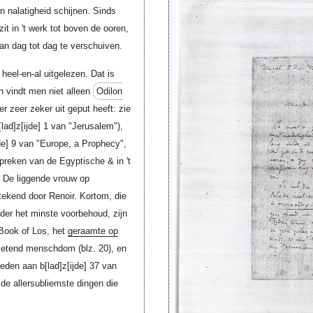
n nalatigheid schijnen. Sinds
zit in 't werk tot boven de ooren,
n dag tot dag te verschuiven.
heel-en-al uitgelezen. Dat is
en vindt men niet alleen
Odilon
er zeer zeker uit geput heeft: zie
[lad]z[ijde]
1 van "Jerusalem"),
de]
9 van "Europe, a Prophecy",
preken van de Egyptische & in 't
 De liggende vrouw op
tekend door Renoir. Kortom, die
der het minste voorbehoud, zijn
 Book of Los, het
geraamte op
ketend menschdom (blz. 20), en
eneden aan
b[lad]z[ijde]
37 van
 de allersubliemste dingen die