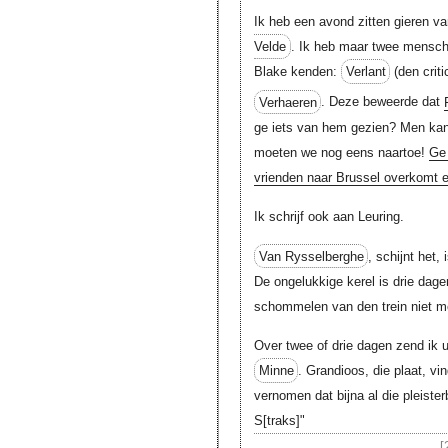
Ik heb een avond zitten gieren 
Velde
. Ik heb maar twee mensch
Blake kenden:
Verlant
(den crit
Verhaeren
. Deze beweerde dat
ge iets van hem gezien? Men kan 
moeten we nog eens naartoe!
Ge 
vrienden naar Brussel overkomt 
Ik schrijf ook aan Leuring.
Van Rysselberghe
, schijnt het, 
De ongelukkige kerel is drie dage
schommelen van den trein niet m
Over twee of drie dagen zend ik 
Minne
. Grandioos, die plaat, vi
vernomen dat bijna al die pleister
S[traks]
"
[