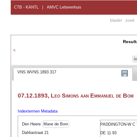
CTB - KANTL
|
AMVC Letterenhuis
blader
zoek
Result
<
l
VNS.WVNS.1893.317
07.12.1893, Leo Simons aan Emmanuel de Bom
Indextermen
Metadata
Den Heere
Mane de Bom
PADDINGTON-W C 
Dahliastraat 21
DE 11 93