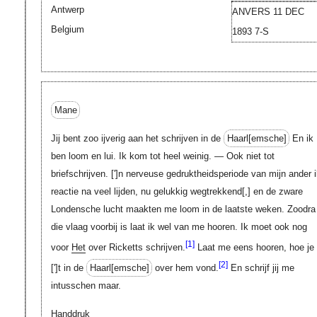
Antwerp
ANVERS 11 DEC
Belgium
1893 7-S
Mane
Jij bent zoo ijverig aan het schrijven in de
Haarl[emsche]
En ik
ben loom en lui. Ik kom tot heel weinig. — Ook niet tot
briefschrijven.
[']
n nerveuse gedruktheidsperiode van mijn ander i
reactie na veel lijden, nu gelukkig wegtrekkend
[,]
en de zware
Londensche lucht maakten me loom in de laatste weken. Zoodra
die vlaag voorbij is laat ik wel van me hooren. Ik moet ook nog
[1]
voor
Het
over Ricketts schrijven.
Laat me eens hooren, hoe je
[2]
[']
t in de
Haarl[emsche]
over hem vond.
En schrijf jij me
intusschen maar.
Handdruk