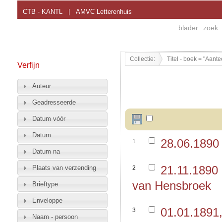
CTB - KANTL
|
AMVC Letterenhuis
blader
zoek
Collectie:
Titel - boek = "Aant
Verfijn
Auteur
Geadresseerde
Datum vóór
Datum
28.06.1890
1
Datum na
21.11.1890
Plaats van verzending
2
van Hensbroek
Brieftype
Enveloppe
01.01.1891
3
Naam - persoon