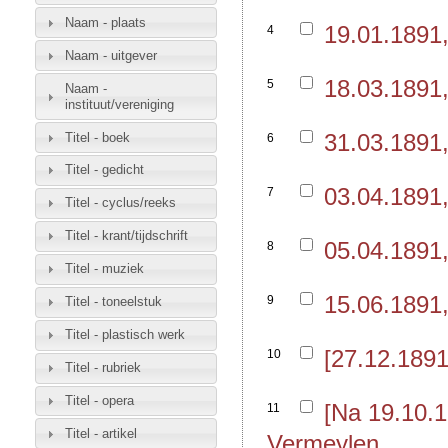
Naam - plaats
19.01.1891
4
Naam - uitgever
18.03.1891
5
Naam -
instituut/vereniging
31.03.1891
Titel - boek
6
Titel - gedicht
03.04.1891
7
Titel - cyclus/reeks
Titel - krant/tijdschrift
05.04.1891
8
Titel - muziek
15.06.1891
9
Titel - toneelstuk
Titel - plastisch werk
[27.12.189
10
Titel - rubriek
Titel - opera
[Na 19.10.
11
Titel - artikel
Vermeylen