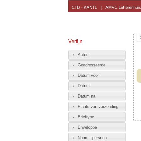
CTB - KANTL
|
AMVC Letterenhuis
Verfijn
Auteur
Geadresseerde
Datum vóór
Datum
Datum na
Plaats van verzending
Brieftype
Enveloppe
Naam - persoon