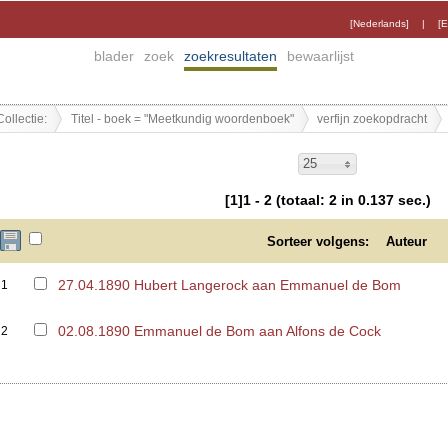
[Nederlands]
|
[E
blader
zoek
zoekresultaten
bewaarlijst
Collectie:
Titel - boek = "Meetkundig woordenboek"
verfijn zoekopdracht
25
[1]1 - 2 (totaal: 2 in 0.137 sec.)
Sorteer volgens:
Auteur
27.04.1890 Hubert Langerock aan Emmanuel de Bom
1
02.08.1890 Emmanuel de Bom aan Alfons de Cock
2