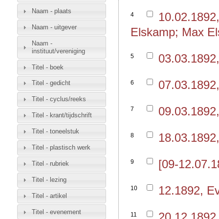
Naam - plaats
10.02.1892,
4
Naam - uitgever
Elskamp; Max El
Naam -
instituut/vereniging
03.03.1892
5
Titel - boek
07.03.1892
6
Titel - gedicht
Titel - cyclus/reeks
09.03.1892
7
Titel - krant/tijdschrift
Titel - toneelstuk
18.03.1892
8
Titel - plastisch werk
[09-12.07.
9
Titel - rubriek
Titel - lezing
12.1892, E
10
Titel - artikel
Titel - evenement
20.12.1892
11