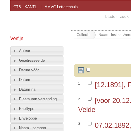
CTB - KANTL
|
AMVC Letterenhuis
blader
zoek
Collectie:
Naam - instituut/vere
Verfijn
Auteur
Geadresseerde
Datum vóór
Datum
[12.1891],
1
Datum na
[voor 20.1
Plaats van verzending
2
Velde
Brieftype
Enveloppe
07.02.1892
3
Naam - persoon