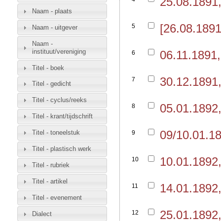
25.08.1891
Naam - plaats
[26.08.189
5
Naam - uitgever
Naam -
instituut/vereniging
06.11.1891
6
Titel - boek
30.12.1891
7
Titel - gedicht
Titel - cyclus/reeks
05.01.1892
8
Titel - krant/tijdschrift
09/10.01.1
Titel - toneelstuk
9
Titel - plastisch werk
10.01.1892
10
Titel - rubriek
Titel - artikel
14.01.1892
11
Titel - evenement
25.01.1892
12
Dialect