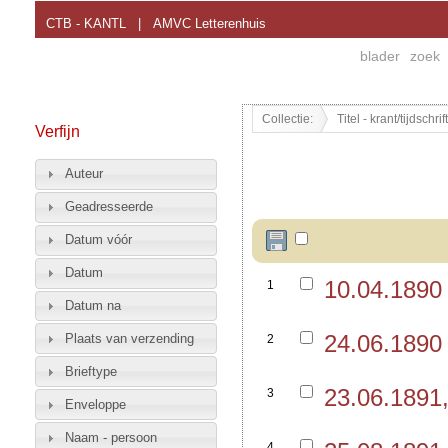
CTB - KANTL
|
AMVC Letterenhuis
blader
zoek
Collectie:
Titel - krant/tijdschr
Verfijn
Auteur
Geadresseerde
Datum vóór
Datum
10.04.189
1
Datum na
24.06.1890
Plaats van verzending
2
Brieftype
23.06.1891
3
Enveloppe
Naam - persoon
4