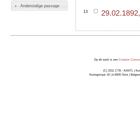
Anderstalige passage
29.02.1892
13
Op dit werk is een
Creative Common
(C) 2011 CTB - KANTL | Kon
Koningstraat 18 | b-9000 Gent | Belgiu