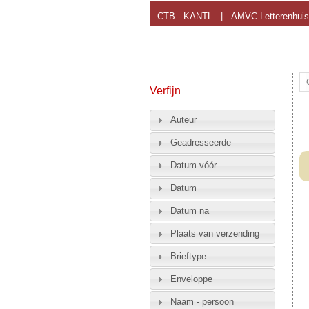
CTB - KANTL
|
AMVC Letterenhuis
Verfijn
Auteur
Geadresseerde
Datum vóór
Datum
Datum na
Plaats van verzending
Brieftype
Enveloppe
Naam - persoon