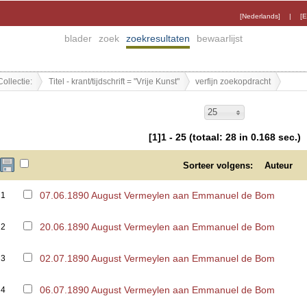
[Nederlands]
|
[E
blader
zoek
zoekresultaten
bewaarlijst
Collectie:
Titel - krant/tijdschrift = "Vrije Kunst"
verfijn zoekopdracht
25
[1]1 - 25 (totaal: 28 in 0.168 sec.)
Sorteer volgens:
Auteur
07.06.1890 August Vermeylen aan Emmanuel de Bom
1
20.06.1890 August Vermeylen aan Emmanuel de Bom
2
02.07.1890 August Vermeylen aan Emmanuel de Bom
3
06.07.1890 August Vermeylen aan Emmanuel de Bom
4