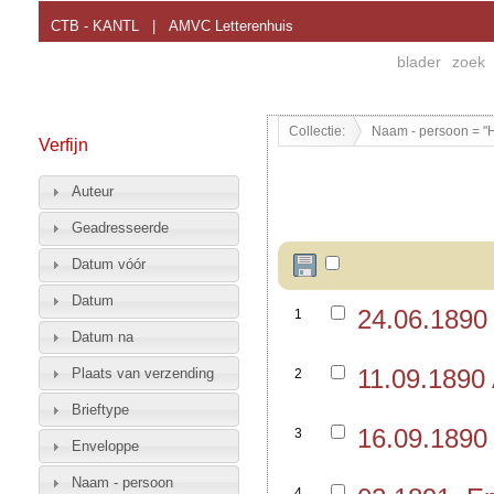
CTB - KANTL
|
AMVC Letterenhuis
blader
zoek
Collectie:
Naam - persoon = "H
Verfijn
Auteur
Geadresseerde
Datum vóór
Datum
24.06.1890
1
Datum na
11.09.1890
Plaats van verzending
2
Brieftype
16.09.1890
3
Enveloppe
Naam - persoon
4