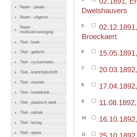
02.1891, E
Naam - plaats
Dwelshauvers
Naam - uitgever
02.12.1891
5
Naam -
instituut/vereniging
Broeckaert
Titel - boek
15.05.1891
6
Titel - gedicht
Titel - cyclus/reeks
20.03.1892
7
Titel - krant/tijdschrift
Titel - muziek
17.04.1892
8
Titel - toneelstuk
11.08.1892
9
Titel - plastisch werk
Titel - rubriek
16.10.1892
10
Titel - lezing
Titel - opera
25.10.1892
11