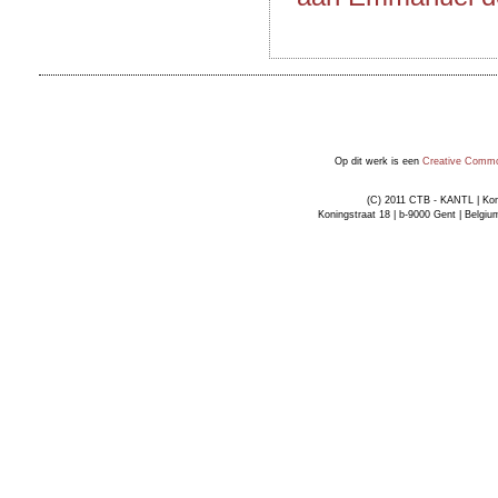
Op dit werk is een
Creative Common
(C) 2011 CTB - KANTL | Kon
Koningstraat 18 | b-9000 Gent | Belgiu