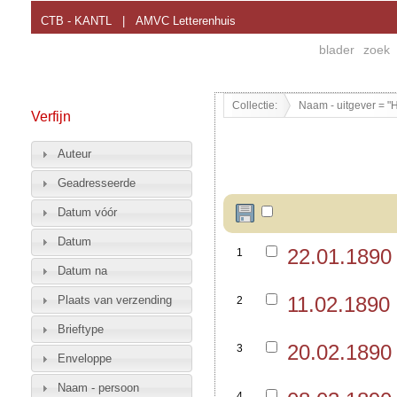
CTB - KANTL
|
AMVC Letterenhuis
blader
zoek
Collectie:
Naam - uitgever = "H
Verfijn
Auteur
Geadresseerde
Datum vóór
Datum
22.01.189
1
Datum na
11.02.1890
Plaats van verzending
2
Brieftype
20.02.189
3
Enveloppe
Naam - persoon
4