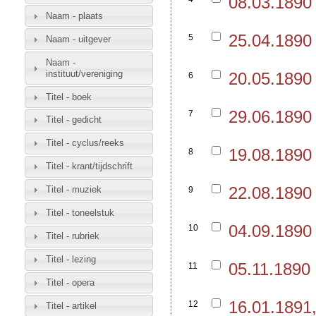
08.03.189
Naam - plaats
25.04.189
5
Naam - uitgever
Naam -
instituut/vereniging
20.05.1890 
6
Titel - boek
29.06.1890
7
Titel - gedicht
Titel - cyclus/reeks
19.08.1890
8
Titel - krant/tijdschrift
22.08.1890
Titel - muziek
9
Titel - toneelstuk
04.09.1890 
10
Titel - rubriek
Titel - lezing
05.11.1890
11
Titel - opera
16.01.1891
12
Titel - artikel