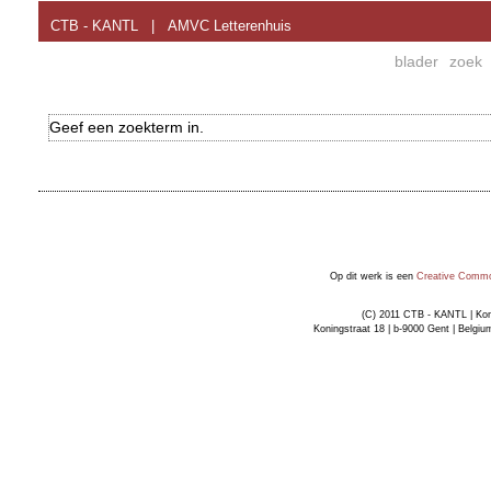
CTB - KANTL
|
AMVC Letterenhuis
blader
zoek
Geef een zoekterm in.
Op dit werk is een
Creative Common
(C) 2011 CTB - KANTL | Kon
Koningstraat 18 | b-9000 Gent | Belgiu