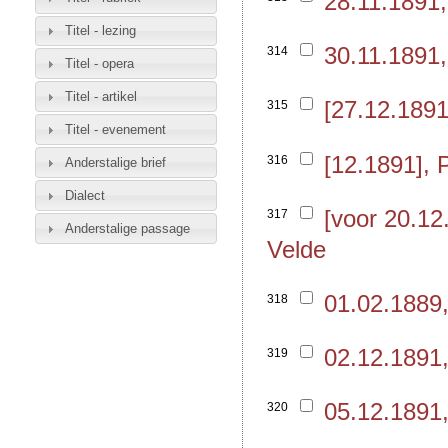
28.11.1891
Titel - lezing
30.11.1891
314
Titel - opera
Titel - artikel
[27.12.189
315
Titel - evenement
[12.1891],
316
Anderstalige brief
Dialect
[voor 20.1
317
Anderstalige passage
Velde
01.02.1889
318
02.12.1891
319
05.12.1891
320