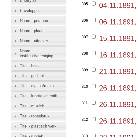
Brieftype
04.11.1891
305
Enveloppe
06.11.1891
Naam - persoon
306
Naam - plaats
15.11.1891
307
Naam - uitgever
Naam -
16.11.1891
308
instituut/vereniging
Titel - boek
21.11.1891
309
Titel - gedicht
Titel - cyclus/reeks
26.11.1891
310
Titel - krant/tijdschrift
26.11.1891
311
Titel - muziek
Titel - toneelstuk
26.11.1891
312
Titel - plastisch werk
Titel - rubriek
313