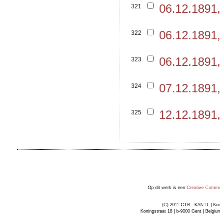
06.12.1891
321
06.12.1891
322
06.12.1891
323
07.12.1891
324
12.12.1891
325
Op dit werk is een
Creative Common
(C) 2011 CTB - KANTL | Kon
Koningstraat 18 | b-9000 Gent | Belgiu