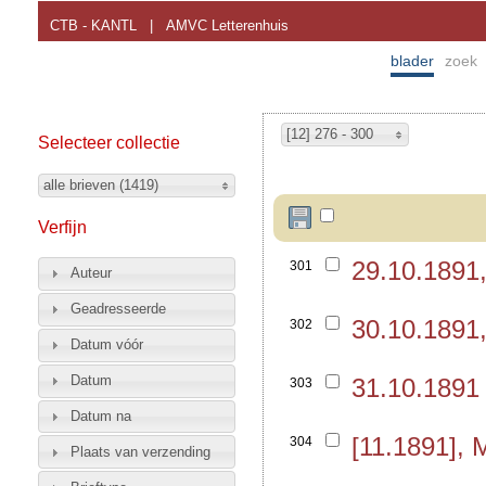
CTB - KANTL
|
AMVC Letterenhuis
blader
zoek
[12] 276 - 300
Selecteer collectie
alle brieven (1419)
Verfijn
29.10.1891
301
Auteur
Geadresseerde
30.10.1891
302
Datum vóór
Datum
31.10.1891
303
Datum na
[11.1891],
304
Plaats van verzending