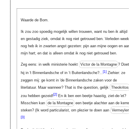
Waarde de Bom.
Ik zou zoo spoedig mogelijk willen trouwen, want nu ben ik altijd
en gestadig ziek, omdat ik nog niet getrouwd ben. Verleden week
nog heb ik in zwarten angst gezeten: pijn aan mijne oogen en aa
mijn hart; en dat is alleen omdat ik nog niet getrouwd ben.
Zeg eens: in welk ministerie hoekt
Victor de la Montagne
? Doe
[1]
hij in 't Binnenlandsche of in ’t Buitenlandsche?...
Ziehier: ze
zeggen mij: ge komt in 'de Binnenlandsche zaken voor de
literlatuur. Maar wanneer?
That is the question
, gelijk
Theokritos
[2]
zou hebben gezeid!
En ik ben een beetje haastig, ziet-de-'et?
Misschien kan
de la Montagne
een beetje alachter aan de kerr
steken? (Ik word particularist, om plezier te doen aan
Vermeyle
[3]