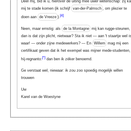
Deel mij, bid ik u, hierover de uiting meê uwer wetenschap: zij k
mij te stade komen (ik schrijf
van-der-Palmsch
, om plezier te
[4]
doen aan
de Vreeze
).
Neen, maar ernstig: als
de la Montagne
mij kan rugge-steunen,
dan is dat zijn plicht, nietwaar? Sta ik niet — aan 't staartje wel i
waar! — onder zijne medewerkers? — En
Willem
mag mij een
certifikaat geven dat ik het exempel was mijner mede-studenten,
[*]
híj-regnanto:
dan ben ik zéker benoemd.
Ge verstaat wel, niewaar: ik zou zoo spoedig mogelijk willen
trouwen
Uw
Karel van de Woestyne