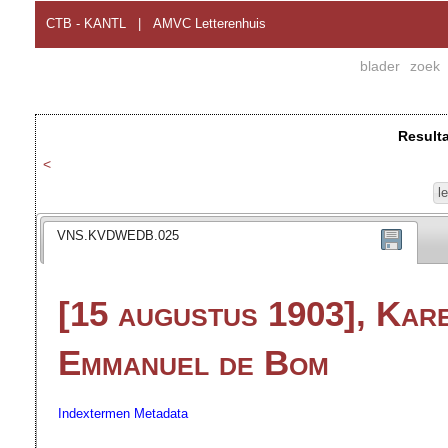
CTB - KANTL
|
AMVC Letterenhuis
blader
zoek
Result
<
l
VNS.KVDWEDB.025
[15 augustus 1903], Kare
Emmanuel de Bom
Indextermen
Metadata