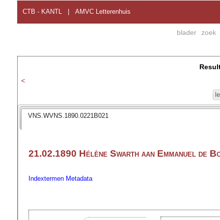
CTB - KANTL
|
AMVC Letterenhuis
blader
zoek
Resul
<
l
VNS.WVNS.1890.0221B021
21.02.1890 Hélène Swarth aan Emmanuel de B
Indextermen
Metadata