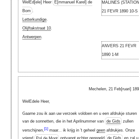
WelEd[ele]
Heer
E[mmanuel Karel]
de
MALINES (STATION
Bom
.
21 FEVR 1890 10-S
Letterkundige
.
Olijftakstraat 10
.
Antwerpen
.
ANVERS 21 FEVR
1890 1-M
Mechelen, 21
Feb[ruari]
189
WelEdele Heer,
Gaarne zou ik aan uw verzoek voldoen en u een afdrukje sturen
van de sonnetten, die in het Aprilnummer van
de Gids
zullen
[1]
verschijnen,
maar... ik krijg in 't geheel
geen
afdrukjes. Onze
vriend
Pol de Mont
ontvangt echter geregeld
de Gids
en zal u