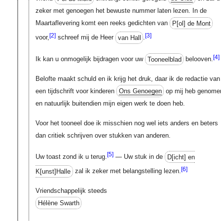
zeker met genoegen het bewuste nummer laten lezen. In de
Maartaflevering komt een reeks gedichten van
P[ol]
de Mont
[2]
[3]
voor,
schreef mij de Heer
van Hall
.
[4]
Ik kan u onmogelijk bijdragen voor uw
Tooneelblad
belooven.
Belofte maakt schuld en ik krijg het druk, daar ik de redactie van
een tijdschrift voor kinderen
Ons Genoegen
op mij heb genome
en natuurlijk buitendien mijn eigen werk te doen heb.
Voor het tooneel doe ik misschien nog wel iets anders en beters
dan critiek schrijven over stukken van anderen.
[5]
Uw toast zond ik u terug.
— Uw stuk in de
D[icht]
en
[6]
K[unst]
Halle
zal ik zeker met belangstelling lezen.
Vriendschappelijk steeds
Hélène Swarth