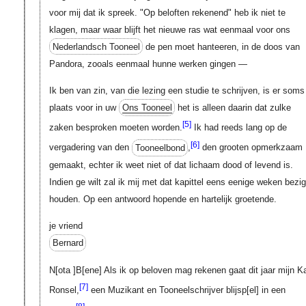
voor mij dat ik spreek. "Op beloften rekenend" heb ik niet te
klagen, maar waar blijft het nieuwe ras wat eenmaal voor ons
Nederlandsch Tooneel
de pen moet hanteeren, in de doos van
Pandora, zooals eenmaal hunne werken gingen —
Ik ben van zin, van die lezing een studie te schrijven, is er soms
plaats voor in uw
Ons Tooneel
het is alleen daarin dat zulke
[5]
zaken besproken moeten worden.
Ik had reeds lang op de
[6]
vergadering van den
Tooneelbond
,
den grooten opmerkzaam
gemaakt, echter ik weet niet of dat lichaam dood of levend is.
Indien ge wilt zal ik mij met dat kapittel eens eenige weken bezig
houden. Op een antwoord hopende en hartelijk groetende.
je vriend
Bernard
N[ota ]B[ene]
Als ik op beloven mag rekenen gaat dit jaar mijn K
[7]
Ronsel,
een Muzikant en Tooneelschrijver
blijsp[el]
in een