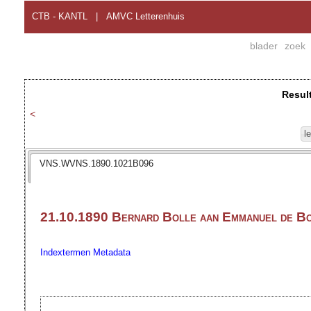
CTB - KANTL
|
AMVC Letterenhuis
blader
zoek
Resul
<
l
VNS.WVNS.1890.1021B096
21.10.1890 Bernard Bolle aan Emmanuel de B
Indextermen
Metadata